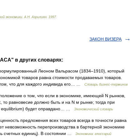
вой
экономики
.
А
.
Н
.
Азрилиян
.
1997
.
ЗАКОН ВИЗЕРА
АСА" в других словарях:
сформулированный Леоном Вальрасом (1834–1910), который
экономикой товаров равна стоимости продаваемых товаров.
 том, что для каждого индивида его… …
Словарь бизнес-терминов
положение о том, что если в экономике, имеющей N рынков,
, то равновесие должно быть и на N м рынке; тогда при
l equilibrium) будет оправдано… …
Экономический словарь
ценность предложения всех товаров всегда в точности равна
ует невозможность перепроизводства в бартерной экономике
ль счетных единиц). В состоянии …
Экономика: глоссарий