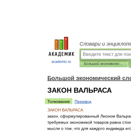
Словари и энциклоп
academic.ru
Большой экономический словарь
Большой экономический сл
ЗАКОН ВАЛЬРАСА
Толкование
Перевод
ЗАКОН
ВАЛЬРАСА
закон
,
сформулированный
Леоном
Вальра
требуемых
экономикой
товаров
равна
сто
мысли
о
том
,
что
для
каждого
индивида
ег